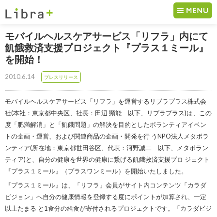
コンテンツへ移動
モバイルヘルスケアサービス「リフラ」内にて
飢餓救済支援プロジェクト『プラス１ミール』
を開始！
2010.6.14
プレスリリース
モバイルヘルスケアサービス「リフラ」を運営するリブラプラス株式会
社(本社：東京都中央区、社長：田辺 顕能 以下、リブラプラス)は、この
度「肥満解消」と「飢餓問題」の解決を目的としたボランティアイベン
トの企画・運営、および関連商品の企画・開発を行 うNPO法人メタボラ
ンティア(所在地：東京都世田谷区、代表：河野誠二 以下、メタボラン
ティア)と、自分の健康を世界の健康に繋げる飢餓救済支援プロ ジェクト
『プラス１ミール』（プラスワンミール）を開始いたしました。
『プラス１ミール』は、「リフラ」会員がサイト内コンテンツ「カラダ
ビジョン」へ自分の健康情報を登録する度にポイントが加算され、一定
以上たまる と1食分の給食が寄付されるプロジェクトです。「カラダビジ