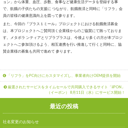
ョン」から体重、血圧、歩数、食事など健康生活データを登録する事
で、飢餓の子供たちの支援に つながり、飢餓救済と同時に「リフラ」会
員の皆様の健康意識向上を図って参ります。
また、今回の『プラス１ミール』プロジェクトにおける飢餓救済募金
は、本プロジェクトへご賛同頂く企業様からのご協賛にて賄っておりま
す。メタボラ ンティアとリブラプラスは、今後より多くの方が本プロジ
ェクトへご参加頂けるよう、相互連携を行い推進して行くと同時に、協
賛企業様の募集も共同で進めて 参ります。
「リフラ」をPC向けにカスタマイズし、事業者向けOEM提供を開始
厳選されたサービスをタイムセールで共同購入できるサイト「iiPON」
（イーポン） 8月11日（水）にサービス開始！
最近の投稿
社名変更のお知らせ