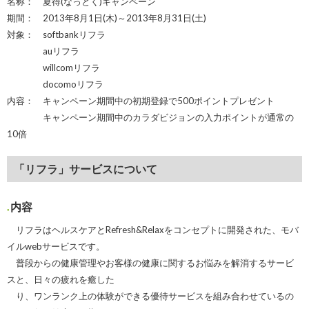
名称： 夏得(なっとく)キャンペーン
期間： 2013年8月1日(木)～2013年8月31日(土)
対象： softbankリフラ
auリフラ
willcomリフラ
docomoリフラ
内容： キャンペーン期間中の初期登録で500ポイントプレゼント
キャンペーン期間中のカラダビジョンの入力ポイントが通常の
10倍
「リフラ」サービスについて
内容
リフラはヘルスケアとRefresh&Relaxをコンセプトに開発された、モバ
イルwebサービスです。
普段からの健康管理やお客様の健康に関するお悩みを解消するサービ
スと、日々の疲れを癒した
り、ワンランク上の体験ができる優待サービスを組み合わせているの