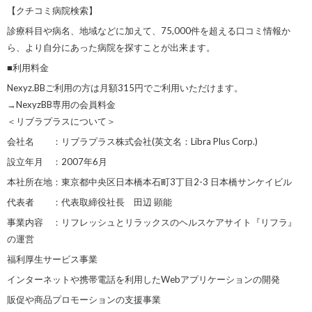
【クチコミ病院検索】
診療科目や病名、地域などに加えて、75,000件を超える口コミ情報か
ら、より自分にあった病院を探すことが出来ます。
■利用料金
Nexyz.BBご利用の方は月額315円でご利用いただけます。
→NexyzBB専用の会員料金
＜リブラプラスについて＞
会社名 ：リブラプラス株式会社(英文名：Libra Plus Corp.)
設立年月 ：2007年6月
本社所在地：東京都中央区日本橋本石町3丁目2-3 日本橋サンケイビル
代表者 ：代表取締役社長 田辺 顕能
事業内容 ：リフレッシュとリラックスのヘルスケアサイト『リフラ』
の運営
福利厚生サービス事業
インターネットや携帯電話を利用したWebアプリケーションの開発
販促や商品プロモーションの支援事業