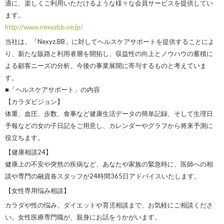
適に、楽しくご利用いただけるような様々な会員サービスを提供してい
ます。
http://www.nexyzbb.ne.jp/
当社は、「Nexyz.BB」に対してヘルスケアサポートを提供することによ
り、新たな販路と利用者層を開拓し、収益性の向上とノウハウの蓄積に
よる顧客ニーズの分析、今後の事業展開に寄与するものと考えていま
す。
■「ヘルスケアサポート」の内容
【カラダビジョン】
体重、血圧、歩数、食事など健康生活データの簡単記録、そして生理日
予報などの女の子日記をご用意し、カレンダーやグラフから将来予測に
役立ちます。
【健康相談24】
健康上の不安や突然の疾病など、あなたや家族の緊急時に、医師への相
談や専門の融資各スタッフが24時間365日アドバイスいたします。
【女性専用悩み相談】
カラダや性の悩み、ダイエットや育児相談まで、お気軽にご相談くださ
い。女性医療専門職が、親身にお話をうかがいます。