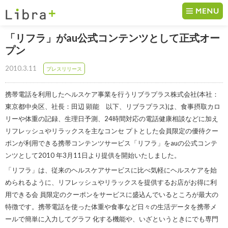
コンテンツへ移動
「リフラ」がau公式コンテンツとして正式オー
プン
2010.3.11
プレスリリース
携帯電話を利用したヘルスケア事業を行うリブラプラス株式会社(本社：
東京都中央区、社長：田辺 顕能 以下、リブラプラス)は、食事摂取カロ
リーや体重の記録、生理日予測、24時間対応の電話健康相談などに加え
リフレッシュやリラックスを主なコンセ プトとした会員限定の優待クー
ポンが利用できる携帯コンテンツサービス「リフラ」をauの公式コンテ
ンツとして2010 年3月11日より提供を開始いたしました。
「リフラ」は、従来のヘルスケアサービスに比べ気軽にヘルスケアを始
められるように、リフレッシュやリラックスを提供するお店がお得に利
用できる会 員限定のクーポンをサービスに盛込んでいるところが最大の
特徴です。携帯電話を使った体重や食事など日々の生活データを携帯メ
ールで簡単に入力してグラフ 化する機能や、いざというときにでも専門